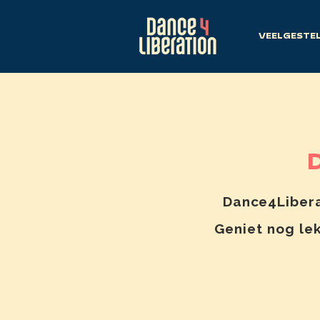
VEELGESTE
D
Dance4Libera
Geniet nog lek